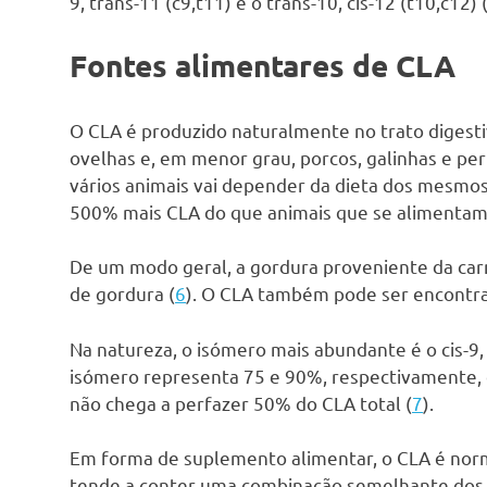
9, trans-11 (c9,t11) e o trans-10, cis-12 (t10,c12) 
Fontes alimentares de CLA
O CLA é produzido naturalmente no trato digesti
ovelhas e, em menor grau, porcos, galinhas e pe
vários animais vai depender da dieta dos mesmo
500% mais CLA do que animais que se alimentam 
De um modo geral, a gordura proveniente da car
de gordura (
6
). O CLA também pode ser encontrad
Na natureza, o isómero mais abundante é o cis-9, t
isómero representa 75 e 90%, respectivamente, d
não chega a perfazer 50% do CLA total (
7
).
Em forma de suplemento alimentar, o CLA é norm
tende a conter uma combinação semelhante dos 2