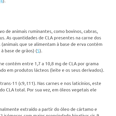
(
4
).
vo de animais ruminantes, como bovinos, cabras,
rus. As quantidades de CLA presentes na carne dos
s (animais que se alimentam à base de erva contêm
à base de grãos) (
5
).
ne contém entre 1,7 a 10,8 mg de CLA por grama
o em produtos lácteos (leite e os seus derivados).
rans-11 (c9, t11). Nas carnes e nos laticínios, este
o CLA total. Por sua vez, em óleos vegetais ele
almente extraído a partir do óleo de cártamo e
 isómeros com maior propriedade bioativa: cis-9,