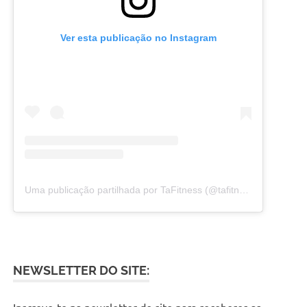
Ver esta publicação no Instagram
Uma publicação partilhada por TaFitness (@tafitnessoficial)
NEWSLETTER DO SITE:
Inscreve-te na newsletter do site para receberes as