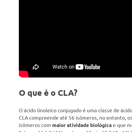
O que é o CLA?
O ácido linoleico conjugado é uma classe de ácid
CLA compreende até 56 isómeros, no entanto, os
isómeros com
e que ma
maior atividade biológica