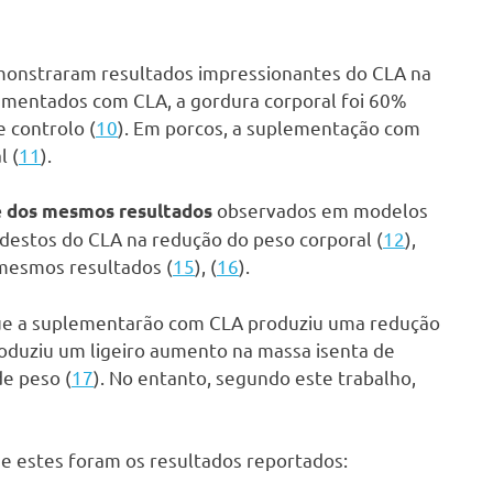
monstraram resultados impressionantes do CLA na
ementados com CLA, a gordura corporal foi 60%
 controlo (
10
). Em porcos, a suplementação com
l (
11
).
observados em modelos
 dos mesmos resultados
destos do CLA na redução do peso corporal (
12
),
mesmos resultados (
15
), (
16
).
ue a suplementarão com CLA produziu uma redução
oduziu um ligeiro aumento na massa isenta de
e peso (
17
). No entanto, segundo este trabalho,
s e estes foram os resultados reportados: