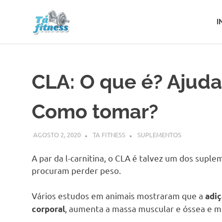
Tá
I
O
Fitness
Skip
site
to
que
te
content
CLA: O que é? Ajuda
motiva
a
ter
Como tomar?
um
estilo
de
AGOSTO 2, 2020
TA FITNESS
SUPLEMENTOS
vida
saudável
A par da l-carnitina, o CLA é talvez um dos supl
procuram perder peso.
Vários estudos em animais mostraram que a
adiç
, aumenta a massa muscular e óssea e m
corporal